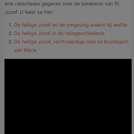
drie catecheses gegeven over de betekenis van St.
Jozef. U leest ze hier:
De heilige Jozef en de omgeving waarin hij leefde
De heilige Jozef in de heilsgeschiedenis
De heilige Jozef, rechtvaardige man en bruidegom
van Maria