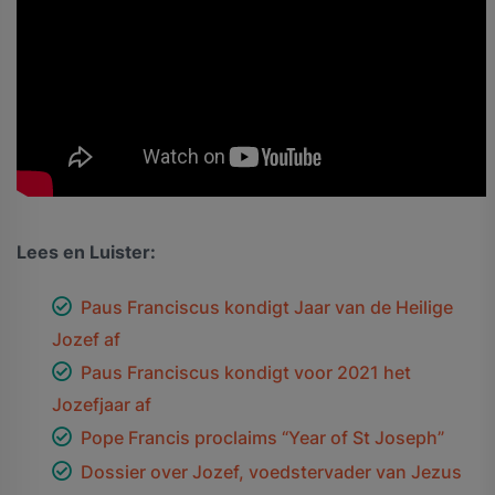
Lees en Luister:
Paus Franciscus kondigt Jaar van de Heilige
Jozef af
Paus Franciscus kondigt voor 2021 het
Jozefjaar af
Pope Francis proclaims “Year of St Joseph”
Dossier over Jozef, voedstervader van Jezus