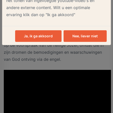
het tonen van ingevoegde youtube-video's en
werkte of op reis was met Maria, maar vooral in haar
andere externe content. Wilt u een optimale
schaduw stond. Er bestaat ook een beeld van de
ervaring klik dan op "Ik ga akkoord"
Slapende Jozef. Paus Franciscus legt elke avond voor
het slapen gaan zijn zorgen, opgeschreven op een
briefje, bij de Slapende Jozef neer. Dat heeft een
Ja, ik ga akkoord
Nee, liever niet
speciale betekenis. Zo kunnen we allemaal vertrouwen
op de voorspraak van de heilige Jozef, omdat die in
zijn dromen de bemoedigingen en waarschuwingen
van God ontving via de engel.