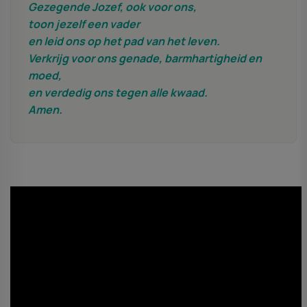
Gezegende Jozef, ook voor ons,
toon jezelf een vader
en leid ons op het pad van het leven.
Verkrijg voor ons genade, barmhartigheid en
moed,
en verdedig ons tegen alle kwaad.
Amen.