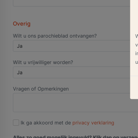
Overig
Wilt u ons parochieblad ontvangen?
W
v
i
u
Wilt u vrijwilliger worden?
Vragen of Opmerkingen
Ik ga akkoord met de
privacy verklaring
Alles zo goed mogelijk ingevuld? Klik dan op verze