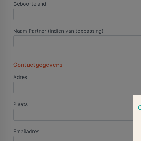
Geboorteland
Naam Partner (indien van toepassing)
Contactgegevens
Adres
Plaats
Emailadres