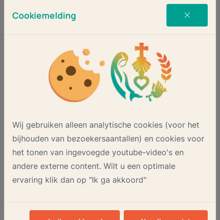
donderdag 6 augustus
Cookiemelding
18:00
Gebedsviering
H. JACOBUSKERK (ENSCHEDE)
Bekijk alle vieringen
Wij gebruiken alleen analytische cookies (voor het
bijhouden van bezoekersaantallen) en cookies voor
het tonen van ingevoegde youtube-video's en
andere externe content. Wilt u een optimale
ervaring klik dan op "Ik ga akkoord"
Kaarsjes
ALLE KAARSJES