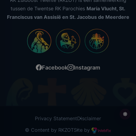
RK Zuidoost Twente (RKZOT) is een samenwerking
tussen de Twentse RK Parochies
Maria Vlucht, St.
Franciscus van Assisië en St. Jacobus de Meerdere
Facebook
Instagram
Privacy Statement
Disclaimer
© Content by RKZOT
Site by