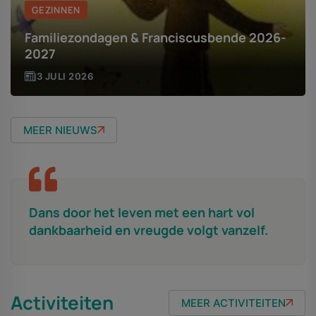
GEZINNEN
Familiezondagen & Franciscusbende 2026-
2027
3 JULI 2026
MEER NIEUWS
Dans door het leven met een hart vol
dankbaarheid en vreugde volgt vanzelf.
Activiteiten
MEER ACTIVITEITEN