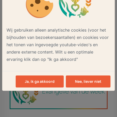
ST. FRANCISCUS VAN ASSISIË
053-5743929
MEER INFO
Wij gebruiken alleen analytische cookies (voor het
ST. JACOBUS DE MEERDERE
bijhouden van bezoekersaantallen) en cookies voor
053-4785306
het tonen van ingevoegde youtube-video's en
MEER INFO
andere externe content. Wilt u een optimale
ervaring klik dan op "Ik ga akkoord"
Ja, ik ga akkoord
Nee, liever niet