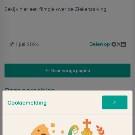
Bekijk hier een filmpje over de Ziekenzalving!
Delen op:
1 juli 2024
Naar vorige pagina
Onze parochies
Cookiemelding
MARIA VLUCHT
053-5361675
MEER INFO