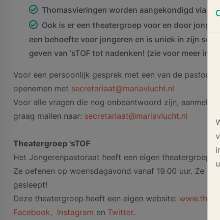
Thomasvieringen worden aangekondigd via web
Ook is er een theatergroep voor en door jonger
een behoefte voor jongeren en is uniek in zijn soo
geven van ‘sTOF tot nadenken! (zie voor meer infor
Voor een persoonlijk gesprek met een van de pastores, p
openemen met
secretariaat@mariavlucht.nl
Voor alle vragen die nog onbeantwoord zijn, aanmelding
graag mailen naar:
secretariaat@mariavlucht.nl
W
v
Theatergroep 'sTOF
i
Het Jongerenpastoraat heeft een eigen theatergroep: ‘
u
Ze oefenen op woensdagavond vanaf 19.00 uur. Ze he
gesleept!
Deze theatergroep heeft een eigen website:
www.theate
Facebook,
Instagram
en
Twitter
.