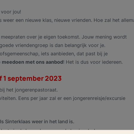
 voor jou!
s weer een nieuwe klas, nieuwe vrienden. Hoe zal het allem
t meepraten over je eigen toekomst. Jouw mening wordt
goede vriendengroep is dan belangrijk voor je.
ofsgemeenschap, iets aanbieden, dat past bij je
 je meedoen met ons aanbod
! Het is dus voor iedereen.
f 1 september 2023
ij het jongerenpastoraat.
iteiten. Eens per jaar zal er een jongerenreisje/excursie
s Sinterklaas weer in het land is.
s plaats in de bovenbouw van de basisscholen.