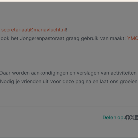
n
secretariaat@mariavlucht.nl
!
 ook het Jongerenpastoraat graag gebruik van maakt:
YM
 Daar worden aankondigingen en verslagen van activiteiten
odig je vrienden uit voor deze pagina en laat ons groeien
Delen op: