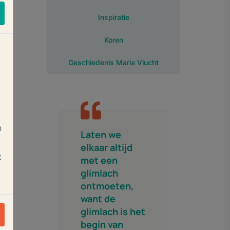
Inspiratie
in
Koren
Geschiedenis Maria Vlucht
k
n
Laten we
elkaar altijd
t
met een
glimlach
ht
ontmoeten,
want de
glimlach is het
begin van