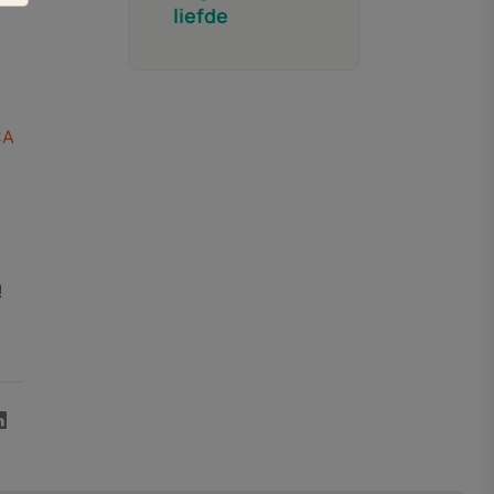
liefde
CA
!