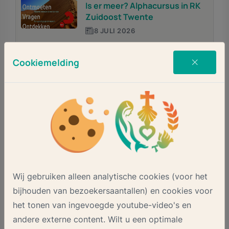
Is er meer? Alphacursus in RK
Zuidoost Twente
8 JULI 2026
Cookiemelding
JEUGD / JONGEREN
VORMSELPROJECT
Aanmelding Vormselproject
Zuidoost Twente 2026-2027
19 MEI 2026
SPIRITUALITEIT
Wij gebruiken alleen analytische cookies (voor het
Jubileumjaar 800e sterfjaar H.
bijhouden van bezoekersaantallen) en cookies voor
Franciscus van Assisi
het tonen van ingevoegde youtube-video's en
19 JANUARI 2026
andere externe content. Wilt u een optimale