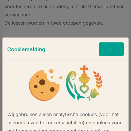
voor kinderen en hun ouders, met als thema: Land van
verwachting.
De lessen worden in twee groepen gegeven.
Cookiemelding
Delen op:
1 juli 2024
Naar vorige pagina
Wij gebruiken alleen analytische cookies (voor het
Onze parochies
bijhouden van bezoekersaantallen) en cookies voor
het tonen van ingevoegde youtube-video's en