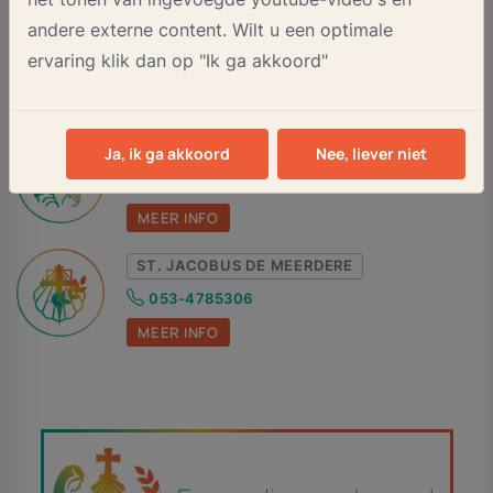
andere externe content. Wilt u een optimale
MARIA VLUCHT
ervaring klik dan op "Ik ga akkoord"
053-5361675
MEER INFO
ST. FRANCISCUS VAN ASSISIË
Ja, ik ga akkoord
Nee, liever niet
053-5743929
MEER INFO
ST. JACOBUS DE MEERDERE
053-4785306
MEER INFO