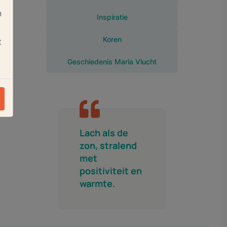
n
Inspiratie
Koren
t
Geschiedenis Maria Vlucht
Lach als de
zon, stralend
met
positiviteit en
warmte.