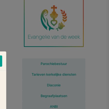
Parochiebestuur
Tarieven kerkelijke diensten
Diaconie
Begraafplaatsen
ANBI