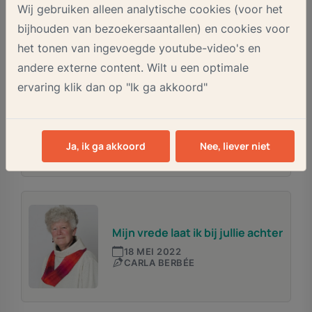
1 JUNI 2022
Wij gebruiken alleen analytische cookies (voor het
WILLY REKVELD
bijhouden van bezoekersaantallen) en cookies voor
het tonen van ingevoegde youtube-video's en
andere externe content. Wilt u een optimale
ervaring klik dan op "Ik ga akkoord"
Je met elkaar verwant voelen
25 MEI 2022
FRANK DE HEUS
Ja, ik ga akkoord
Nee, liever niet
Mijn vrede laat ik bij jullie achter
18 MEI 2022
CARLA BERBÉE