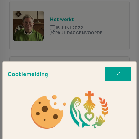
Het werkt
15 JUNI 2022
PAUL DAGGENVOORDE
Cookiemelding
Alleen
8 JUNI 2022
ANS TE LINTELO
De Helper