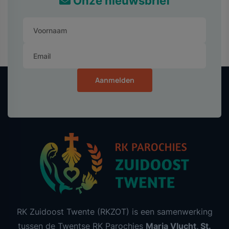
Onze nieuwsbrief
Aanmelden
RK Zuidoost Twente (RKZOT) is een samenwerking
tussen de Twentse RK Parochies
Maria Vlucht, St.