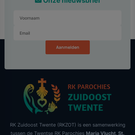
Onze nieuwsbrief
Aanmelden
RK Zuidoost Twente (RKZOT) is een samenwerking
tussen de Twentse RK Parochies
Maria Vlucht, St.