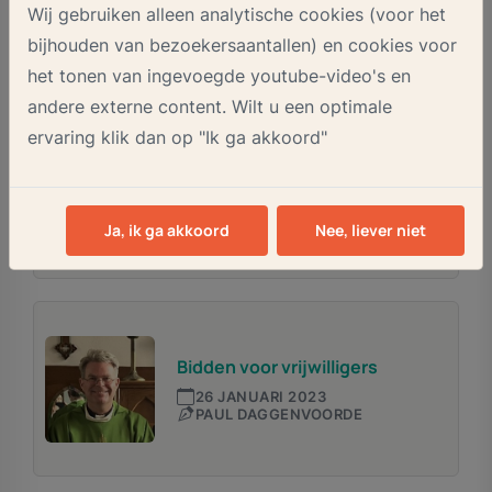
15 FEBRUARI 2023
Wij gebruiken alleen analytische cookies (voor het
FRANK DE HEUS
bijhouden van bezoekersaantallen) en cookies voor
het tonen van ingevoegde youtube-video's en
andere externe content. Wilt u een optimale
ervaring klik dan op "Ik ga akkoord"
Carnaval
1 FEBRUARI 2023
ANS TE LINTELO
Ja, ik ga akkoord
Nee, liever niet
Bidden voor vrijwilligers
26 JANUARI 2023
PAUL DAGGENVOORDE