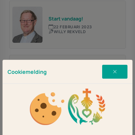
Start vandaag!
22 FEBRUARI 2023
WILLY REKVELD
Cookiemelding
Vasten
21 FEBRUARI 2023
PAUL DAGGENVOORDE
De helden van Jezus