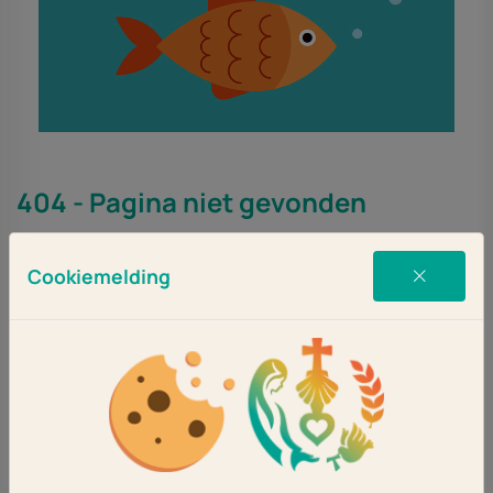
404 - Pagina niet gevonden
De pagina die u zocht bestaat niet (meer).
Cookiemelding
Ga terug of kies een andere optie via het hoofdmenu.
Ga terug