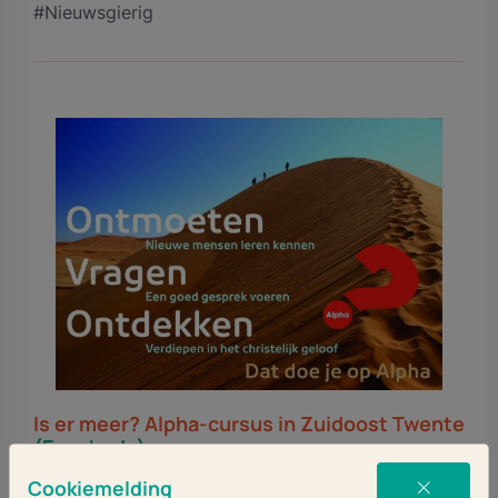
#Nieuwsgierig
Is er meer? Alpha-cursus in Zuidoost Twente
(Enschede)
Cookiemelding
Wil je meer weten over het christelijk geloof of heb