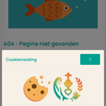
404 - Pagina niet gevonden
De pagina die u zocht bestaat niet (meer).
Cookiemelding
Ga terug of kies een andere optie via het hoofdmenu.
Ga terug