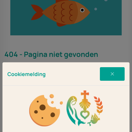
404 - Pagina niet gevonden
De pagina die u zocht bestaat niet (meer).
Cookiemelding
Ga terug of kies een andere optie via het hoofdmenu.
Ga terug