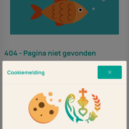
404 - Pagina niet gevonden
De pagina die u zocht bestaat niet (meer).
Cookiemelding
Ga terug of kies een andere optie via het hoofdmenu.
Ga terug