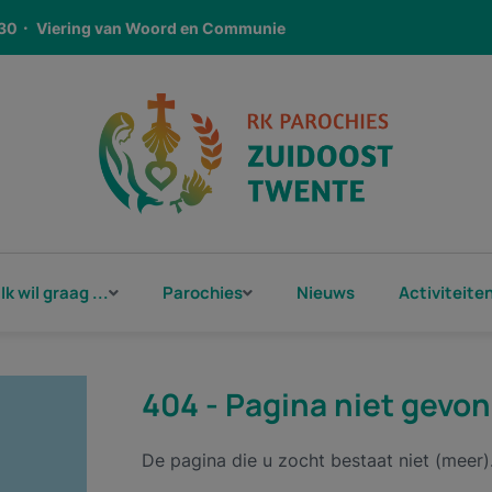
30
Viering van Woord en Communie
09:30
Eucharistieviering
6
18:00
Gebedsviering
6
19:00
Eucharistieviering
6
09:30
Viering van Woord en Communie
8-2026
16:15
Gebedsviering
Ik wil graag ...
Parochies
Nieuws
Activiteite
Eucharistieviering
09:00
Eucharistieviering
:30
Eucharistieviering
404 - Pagina niet gevo
:00
Gebedsviering
De pagina die u zocht bestaat niet (meer)