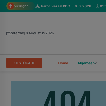
Vieringen
Parochiezaal PDC
6-8-2026
09:
Verrijzeniskerk Enschede
6-8-2026
H. Jacobuskerk (Enschede)
6-8-202
Zaterdag 8 Augustus 2026
H. Jacobuskerk (Enschede)
6-8-202
H. Jacobuskerk (Enschede)
7-8-202
Woonzorgcentrum Het Saalmerink
7-
KIES LOCATIE
Home
Algemeen
St. Jozefkerk
8-8-2026
18:00
H. Maria Geboorte Kerk
9-8-2026
H.H. Bonifatiuskerk
9-8-2026
09
H.H. Bonifatiuskerk
6-8-2026
09