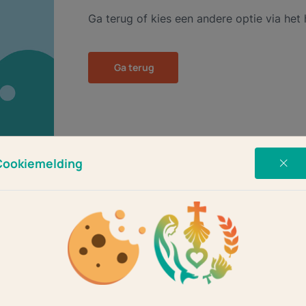
Ga terug of kies een andere optie via he
Ga terug
Cookiemelding