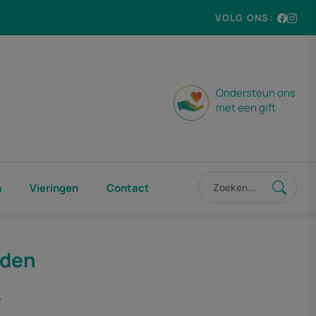
VOLG ONS:
Ondersteun ons
met een gift
n
Vieringen
Contact
nden
.