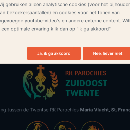
ij gebruiken alleen analytische cookies (voor het bijhoude
an bezoekersaantallen) en cookies voor het tonen van
ngevoegde youtube-video's en andere externe content. Wil
 een optimale ervaring klik dan op "Ik ga akkoord"
Ja, ik ga akkoord
Nee, liever niet
ing tussen de Twentse RK Parochies
Maria Vlucht, St. Fra