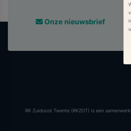
W
v
Onze nieuwsbrief
i
u
RK Zuidoost Twente (RKZOT) is een samenwerk