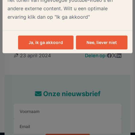
het tonen van ingevoegde youtube-video's en
werkzaamheden niet passend bij jou? Dan vinden
andere externe content. Wilt u een optimale
we samen een oplossing.
ervaring klik dan op "Ik ga akkoord"
Ik heb interesse!
Ja, ik ga akkoord
Nee, liever niet
Delen op:
23 april 2024
Onze nieuwsbrief