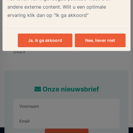
andere externe content. Wilt u een optimale
www.voedselbanklosser.nl
ervaring klik dan op "Ik ga akkoord"
Ja, ik ga akkoord
Nee, liever niet
20 november
Delen op:
2025
Onze nieuwsbrief