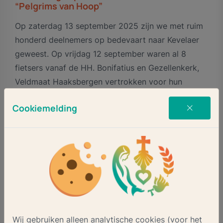
“Pelgrims van Hoop”
Op zaterdag 13 september 2025 zijn we met ruim
honderd deelnemers op bedevaart naar Kevelaer
geweest. Op vrijdag 12 september waren al 8
fietsers vanaf de HH. Bonifatius en Gezellenkerk,
Veldmaat Haaksbergen vertrokken voor hun
jaarlijkse pelgrimage naar Kevelaar om 100 km
Cookiemelding
tegen de straffe wind in te fietsen.
Zaterdag 13 december was een fantastisch mooie
dag, zonder een spatje regen en met een
verrassend middagzonnetje! Indrukwekkende
vieringen, goede gesprekken met deze en gene,
devotie en een kaarsje. En een zeer fijne
samenwerking georganiseerd door de
Wij gebruiken alleen analytische cookies (voor het
Haaksbergse broederschap Kevelaer met de