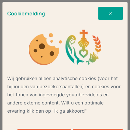
Geboortedatum Vader
Cookiemelding
Geboorteplaats Vader
Godsdienst Vader
Wij gebruiken alleen analytische cookies (voor het
Burgerlijke Staat Vader
bijhouden van bezoekersaantallen) en cookies voor
het tonen van ingevoegde youtube-video's en
andere externe content. Wilt u een optimale
Gegevens moeder
ervaring klik dan op "Ik ga akkoord"
Achternaam Moeder