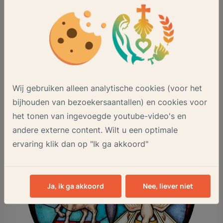
mensen elkaar dragen en ruimte geven, daar
mogen we iets ervaren van Gods aanwezigheid
midden onder ons.
Patrick Kuipers, pastoor
Wij gebruiken alleen analytische cookies (voor het
bijhouden van bezoekersaantallen) en cookies voor
het tonen van ingevoegde youtube-video's en
andere externe content. Wilt u een optimale
ervaring klik dan op "Ik ga akkoord"
Ja, ik ga akkoord
Nee, liever niet