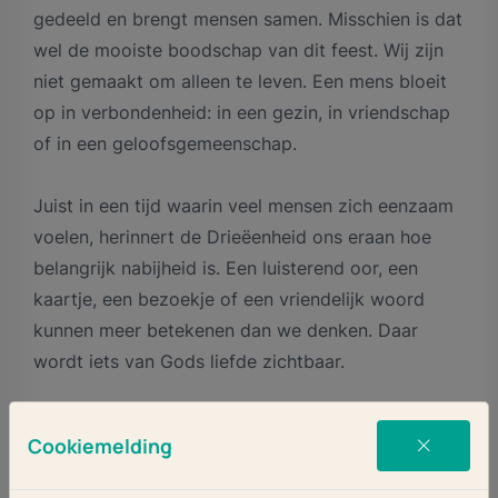
gedeeld en brengt mensen samen. Misschien is dat
wel de mooiste boodschap van dit feest. Wij zijn
niet gemaakt om alleen te leven. Een mens bloeit
op in verbondenheid: in een gezin, in vriendschap
of in een geloofsgemeenschap.
Juist in een tijd waarin veel mensen zich eenzaam
voelen, herinnert de Drieëenheid ons eraan hoe
belangrijk nabijheid is. Een luisterend oor, een
kaartje, een bezoekje of een vriendelijk woord
kunnen meer betekenen dan we denken. Daar
wordt iets van Gods liefde zichtbaar.
Dit feest nodigt ons uit om zelf ook mensen van
Cookiemelding
verbinding te zijn. Niet perfect, maar wel open
voor elkaar. Want waar liefde gedeeld wordt, waar