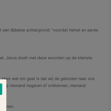
et een Bijbelse achtergrond: “voordat hemel en aarde
lfabet. Jezus doelt met deze woorden op de kleinste
het Hem wel om gaat is dat wij de geboden naar ons
dat wij niemand negeren of ontkennen, niemand
 openen.