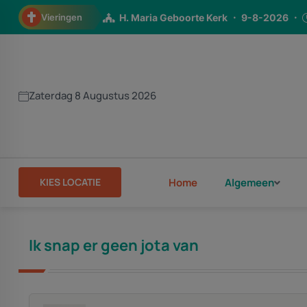
Vieringen
H. Maria Geboorte Kerk
9-8-2026
H.H. Bonifatiuskerk
9-8-2026
09
Parochiehuis OLV van de H. Rozenkran
Zaterdag 8 Augustus 2026
St. Jozefkerk
9-8-2026
11:00
Parochiehuis Walstraat
11-8-2026
H. Maria Geboorte Kerk
12-8-2026
KIES LOCATIE
Home
Algemeen
St. Jozefkerk
12-8-2026
09:30
Pancratiuskerk
12-8-2026
09:3
H.H. Bonifatiuskerk
13-8-2026
0
Ik snap er geen jota van
St. Jozefkerk
8-8-2026
18:00