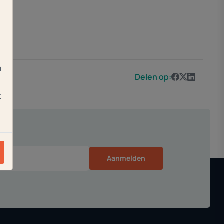
n
Delen op:
t
Aanmelden