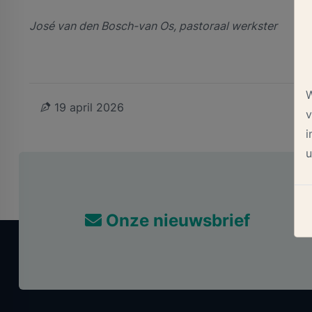
José van den Bosch-van Os, pastoraal werkster
W
19 april 2026
v
i
u
Onze nieuwsbrief