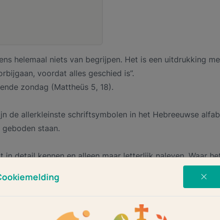
gens helemaal niets van begrijpen. Het is een uitdrukking m
orbijgaan, voordat alles geschied is”.
mende zondag (Mattheüs 5, 18).
’) zijn de allerkleinste schriftsymbolen in het Hebreeuwse a
e geboden staan.
t in detail kennen en alleen maar letterlijk naleven. Waar 
iet doden’ bijvoorbeeld, zegt ons dan dat het Gods wil is 
Cookiemelding
 we volgens Jezus alleen snappen als we daartoe ons hart