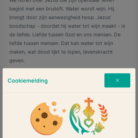
begint met een bruiloft. Water wordt wijn. Hij
brengt door zijn aanwezigheid hoop. Jezus’
boodschap - doordat hij water tot wijn maakt - is
de liefde. Liefde tussen God en ons mensen. De
liefde tussen mensen. Dat kan water tot wijn
maken, wat dood lijkt te lopen, levenskracht
geven.
Het verhaal van deze bruiloft wil ons zeggen: ‘Wie
Cookiemelding
liefde in zijn leven niet laat verwateren mag weten
dat er steeds opnieuw hoe dan ook leven is’. Maria
zag het en zei: ‘Doe maar wat Hij, Jezus, u zeggen
zal’.
Wij mogen daarin geloven en vertrouwen hebben
net als Maria. Dat wij net als zij ons leven niet laten