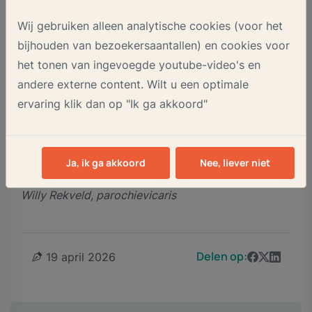
verwateren, maar ons hart openstellen voor Hem,
Wij gebruiken alleen analytische cookies (voor het
Jezus, Hij die redt.
bijhouden van bezoekersaantallen) en cookies voor
het tonen van ingevoegde youtube-video's en
Wijn staat voor blijheid en vreugde. Dat wij als wijn
andere externe content. Wilt u een optimale
zijn voor elkaar in ons leven. Zeker als het leven
ervaring klik dan op "Ik ga akkoord"
lijkt te verwateren. Dood lijkt te lopen. Water
wordt wijn. Dood wordt Leven. Vrede en alle
goeds voor dat leven.
Ja, ik ga akkoord
Nee, liever niet
Willy Rekveld, parochievicaris
Delen op:
19 april 2026