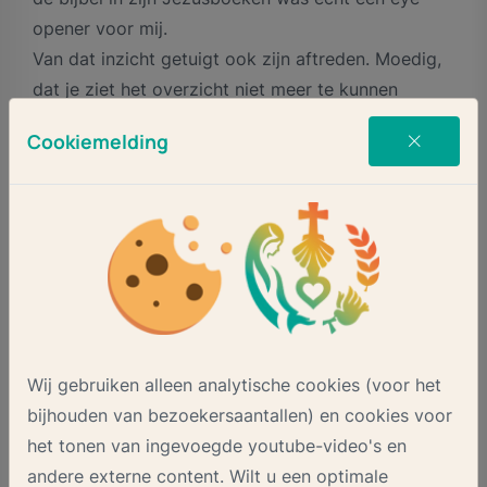
opener voor mij.
Van dat inzicht getuigt ook zijn aftreden. Moedig,
dat je ziet het overzicht niet meer te kunnen
houden, en er niet meer zelf op te kunnen sturen in
Cookiemelding
belang van allen. Dat hij van aangezicht tot
aangezicht onze Heer ziet, in onbeschrijfelijke
vreugde.
Leestip:
Reacties uit onze kerkprovincie, een video met een
terugblik op zijn leven, de link naar de liveblog van
Wij gebruiken alleen analytische cookies (voor het
het ND en een bidprentje vindt u
bijhouden van bezoekersaantallen) en cookies voor
op
www.mariavlucht.nl/actueel/paus-emiritus-
het tonen van ingevoegde youtube-video's en
benedictus-xvi-overleden
andere externe content. Wilt u een optimale