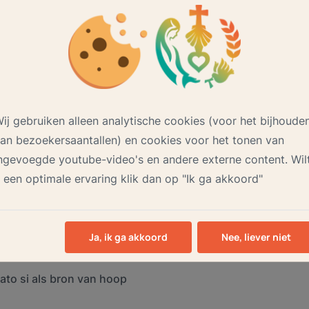
losse modules inschrijven. Schrijf jezelf in voor vijf modul
enschede.nl
! Dan vergoed de parochie de gemaakte kosten
r verschillen.
zoen:
ij gebruiken alleen analytische cookies (voor het bijhoude
 Sint Bonifatiuskerk, Almere
an bezoekersaantallen) en cookies voor het tonen van
ngevoegde youtube-video's en andere externe content. Wil
 een optimale ervaring klik dan op "Ik ga akkoord"
’s en app’s
Ja, ik ga akkoord
Nee, liever niet
to si als bron van hoop