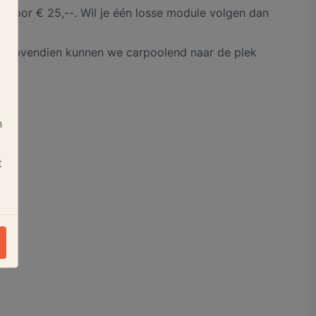
es voor € 25,--. Wil je één losse module volgen dan
. Bovendien kunnen we carpoolend naar de plek
n
t