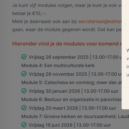
Je kunt vijf modules volgen, maar je kunt je ook voor 
betaal je €10,--.
Meld je daarnaast ook aan bij
secretariaat@katholiek
gaan, waar de module gegeven wordt. Dat kan per kee
Hieronder vind je de modules voor komend sei
W
Vrijdag 26 september 2025 | 13.00-17.00 uur |
v
Module 4: Een multiculturele kerk
i
Vrijdag 28 november 2025 | 13.00-17.00 uur
u
Module 5: Catechese en vorming; meer dan alpha
Vrijdag 30 januari 2026 | 13.00-17.00 uur
Module 6: Bestuur en organisatie in parochies
Vrijdag 20 maart 2026 | 13.00-17.00 uur
Module 7: Groene kerken en duurzaamheid; Lauda
Vrijdag 19 juni 2026 | 13.00-17.00 uur