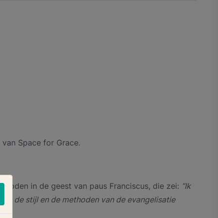
g van Space for Grace.
eboden in de geest van paus Franciscus, die zei:
“Ik
ren, de stijl en de methoden van de evangelisatie