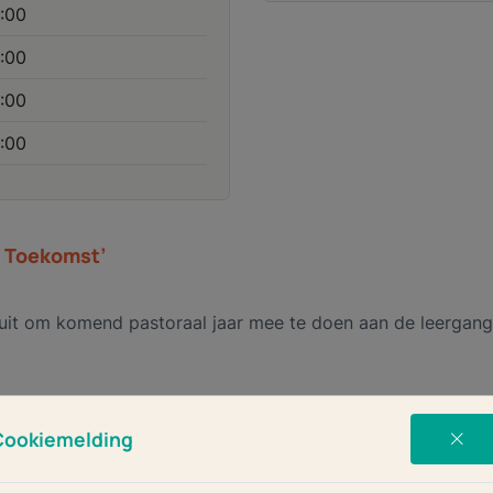
:00
:00
:00
:00
l Toekomst’
n uit om komend pastoraal jaar mee te doen aan de leergan
eners in de Rooms katholieke kerk. De leergang wordt aang
Cookiemelding
het noodzakelijke herdenken van de doelstellingen, de structu