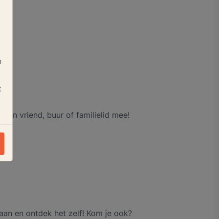
n
t
een vriend, buur of familielid mee!
aan en ontdek het zelf! Kom je ook?