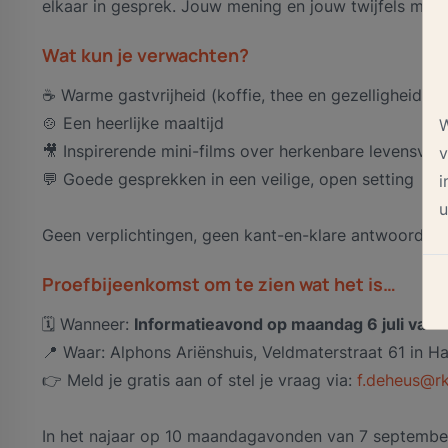
elkaar in gesprek. Jouw mening en jouw twijfels moge
Wat kun je verwachten?
☕ Warme gastvrijheid (koffie, thee en gezelligheid)
🍲 Een heerlijke maaltijd
W
🎥 Inspirerende mini-films over herkenbare levensvra
v
💬 Goede gesprekken in een veilige, open setting
i
u
Geen verplichtingen, geen kant-en-klare antwoorden,
Proefbijeenkomst om te zien wat het is…
🗓️ Wanneer:
Informatieavond op maandag 6 juli van 1
📍 Waar: Alphons Ariënshuis, Veldmaterstraat 61 in 
👉 Meld je gratis aan of stel je vraag via:
f.deheus@rk
In het najaar op 10 maandagavonden van 7 september 