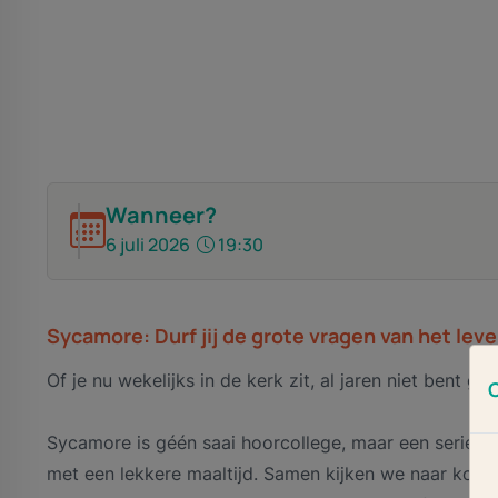
Wanneer?
6 juli 2026
19:30
Sycamore: Durf jij de grote vragen van het lev
Of je nu wekelijks in de kerk zit, al jaren niet bent
Sycamore is géén saai hoorcollege, maar een serie i
met een lekkere maaltijd. Samen kijken we naar kort