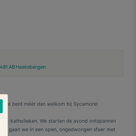
 7481 AB Haaksbergen
even: je bent méér dan welkom bij Sycamore!
 niet-katholieken. We starten de avond ontspannen
Daarna gaan we in een open, ongedwongen sfeer met