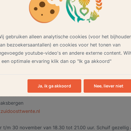
n er helemaal zijn.
ij gebruiken alleen analytische cookies (voor het bijhoude
gen
an bezoekersaantallen) en cookies voor het tonen van
ngevoegde youtube-video's en andere externe content. Wil
 een optimale ervaring klik dan op "Ik ga akkoord"
 wel nieuwe inzichten en mooie ontmoetingen. Neem gerust 
Ja, ik ga akkoord
Nee, liever niet
9.30 tot 21.00 uur
Haaksbergen
zuidoosttwente.nl
t/m 30 november van 18.30 tot 21.00 uur. Schuif gezellig 